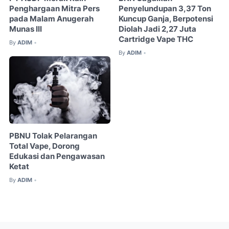
Penghargaan Mitra Pers
Penyelundupan 3,37 Ton
pada Malam Anugerah
Kuncup Ganja, Berpotensi
Munas III
Diolah Jadi 2,27 Juta
Cartridge Vape THC
By
ADIM
•
By
ADIM
•
PBNU Tolak Pelarangan
Total Vape, Dorong
Edukasi dan Pengawasan
Ketat
By
ADIM
•