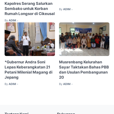
Kapolres Serang Salurkan
Sembako untuk Korban
By
ADIM
•
Rumah Longsor di Cikeusal
By
ADIM
•
*Gubernur Andra Soni
Musrenbang Kelurahan
Lepas Keberangkatan 21
Sayar Taktakan Bahas PBB
Petani Milenial Magang di
dan Usulan Pembangunan
Jepang
20
By
ADIM
By
ADIM
•
•